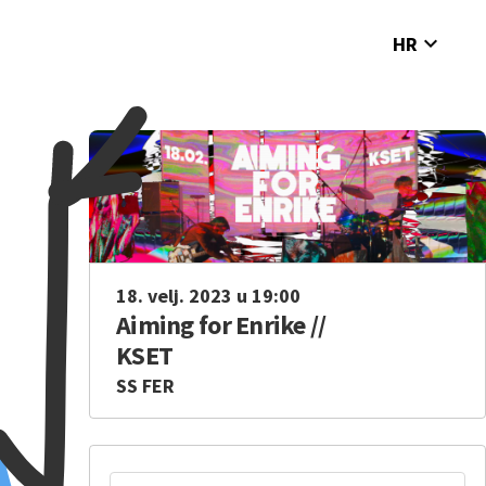
expand_more
HR
18. velj. 2023 u 19:00
Aiming for Enrike //
KSET
SS FER