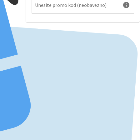
info
Unesite promo kod (neobavezno)