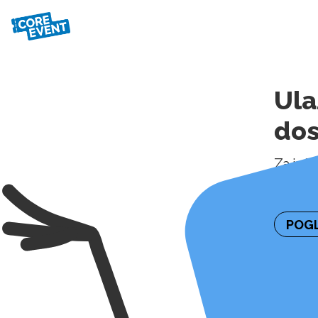
Ula
do
Za inf
kontakt
POGL