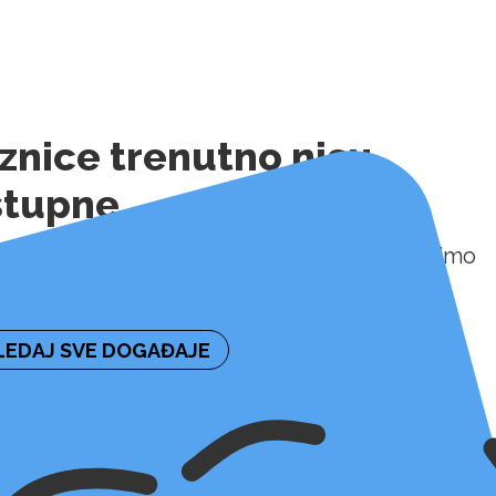
znice trenutno nisu
stupne
ormaciju o naknadnoj dostupnosti ulaznica molimo
irajte organizatora događaja.
EDAJ SVE DOGAĐAJE