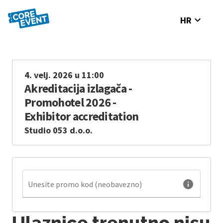
expand_more
HR
4. velj. 2026 u 11:00
Akreditacija izlagača -
Promohotel 2026 -
Exhibitor accreditation
Studio 053 d.o.o.
info
Unesite promo kod (neobavezno)
Ulaznice trenutno nisu