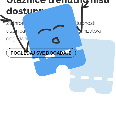
dostupne
Za informaciju o naknadnoj dostupnosti
ulaznica molimo kontaktirajte organizatora
događaja.
POGLEDAJ SVE DOGAĐAJE