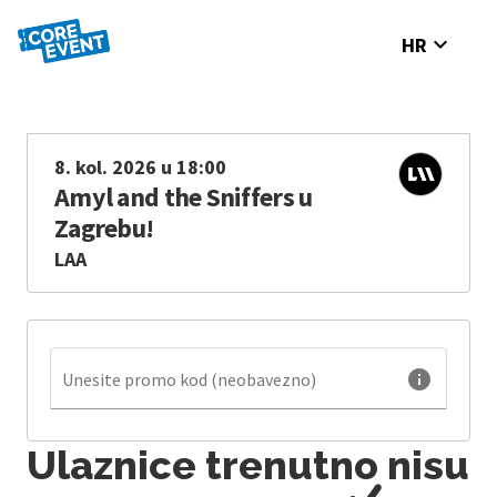
expand_more
HR
8. kol. 2026 u 18:00
Amyl and the Sniffers u
Zagrebu!
LAA
info
Unesite promo kod (neobavezno)
Ulaznice trenutno nisu