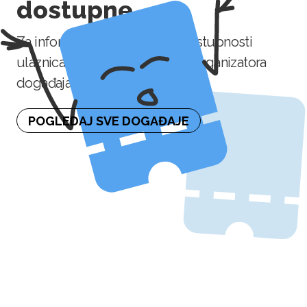
dostupne
Za informaciju o naknadnoj dostupnosti
ulaznica molimo kontaktirajte organizatora
događaja.
POGLEDAJ SVE DOGAĐAJE