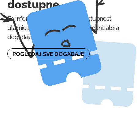
dostupne
Za informaciju o naknadnoj dostupnosti
ulaznica molimo kontaktirajte organizatora
događaja.
POGLEDAJ SVE DOGAĐAJE