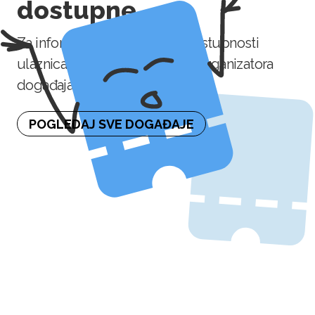
dostupne
Za informaciju o naknadnoj dostupnosti
ulaznica molimo kontaktirajte organizatora
događaja.
POGLEDAJ SVE DOGAĐAJE