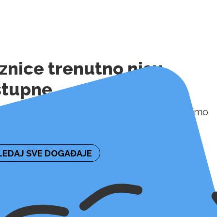
znice trenutno nisu
stupne
ormaciju o naknadnoj dostupnosti ulaznica molimo
irajte organizatora događaja.
EDAJ SVE DOGAĐAJE