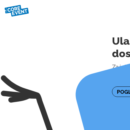
Ula
do
Za inf
kontakt
POGL