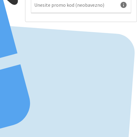
info
Unesite promo kod (neobavezno)