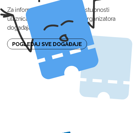
Za informaciju o naknadnoj dostupnosti
ulaznica molimo kontaktirajte organizatora
događaja.
POGLEDAJ SVE DOGAĐAJE