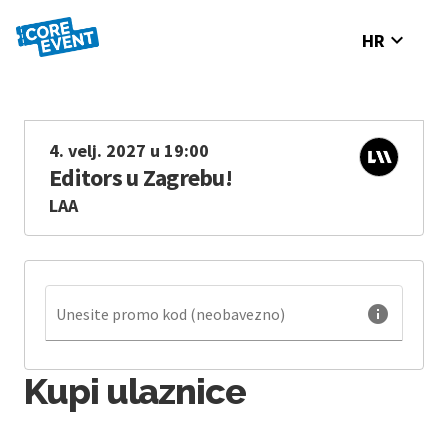
expand_more
HR
4. velj. 2027 u 19:00
Editors u Zagrebu!
LAA
info
Unesite promo kod (neobavezno)
Kupi ulaznice