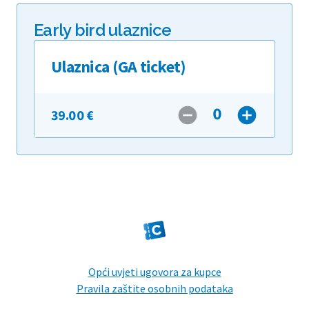
Early bird ulaznice
Ulaznica (GA ticket)
0
remove_circle
add_circle
39.00 €
Opći uvjeti ugovora za kupce
Pravila zaštite osobnih podataka