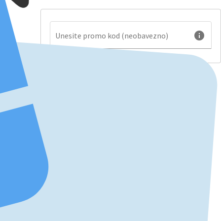
info
Unesite promo kod (neobavezno)