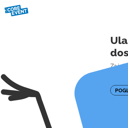
Ula
do
Za inf
kontakt
POGL