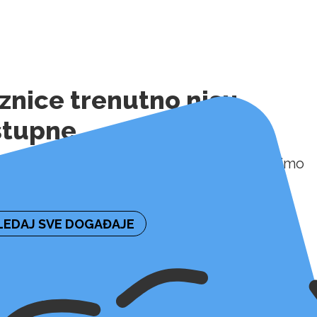
znice trenutno nisu
stupne
ormaciju o naknadnoj dostupnosti ulaznica molimo
irajte organizatora događaja.
EDAJ SVE DOGAĐAJE