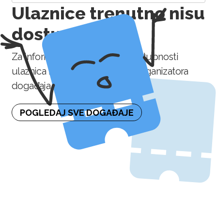
Ulaznice trenutno nisu
dostupne
Za informaciju o naknadnoj dostupnosti
ulaznica molimo kontaktirajte organizatora
događaja.
POGLEDAJ SVE DOGAĐAJE