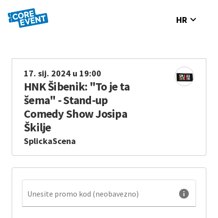
expand_more
HR
17. sij. 2024 u 19:00
HNK Šibenik: "To je ta
šema" - Stand-up
Comedy Show Josipa
Škilje
SplickaScena
info
Unesite promo kod (neobavezno)