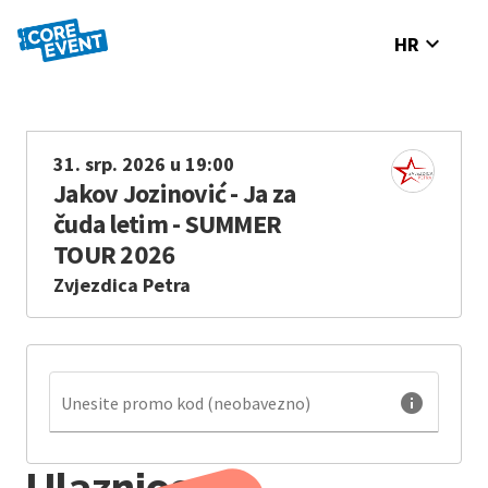
expand_more
HR
31. srp. 2026 u 19:00
Jakov Jozinović - Ja za
čuda letim - SUMMER
TOUR 2026
Zvjezdica Petra
info
Unesite promo kod (neobavezno)
Ulaznice su