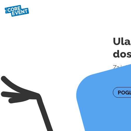
Ula
do
Za inf
kontakt
POGL