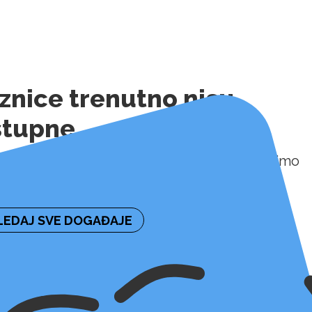
znice trenutno nisu
stupne
ormaciju o naknadnoj dostupnosti ulaznica molimo
irajte organizatora događaja.
EDAJ SVE DOGAĐAJE