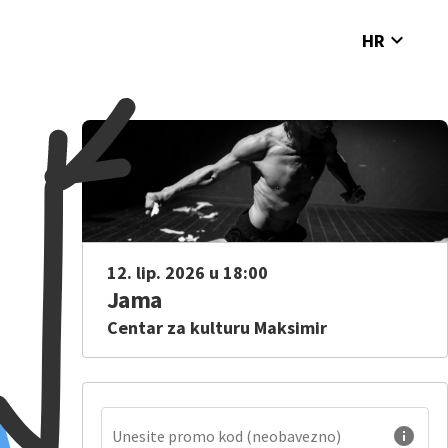
expand_more
HR
12. lip. 2026 u 18:00
Jama
Centar za kulturu Maksimir
info
Unesite promo kod (neobavezno)