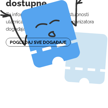
dostupne
Za informaciju o naknadnoj dostupnosti
ulaznica molimo kontaktirajte organizatora
događaja.
POGLEDAJ SVE DOGAĐAJE