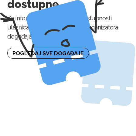
dostupne
Za informaciju o naknadnoj dostupnosti
ulaznica molimo kontaktirajte organizatora
događaja.
POGLEDAJ SVE DOGAĐAJE