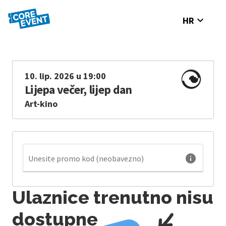
expand_more
HR
10. lip. 2026 u 19:00
Lijepa večer, lijep dan
Art-kino
info
Unesite promo kod (neobavezno)
Ulaznice trenutno nisu
dostupne