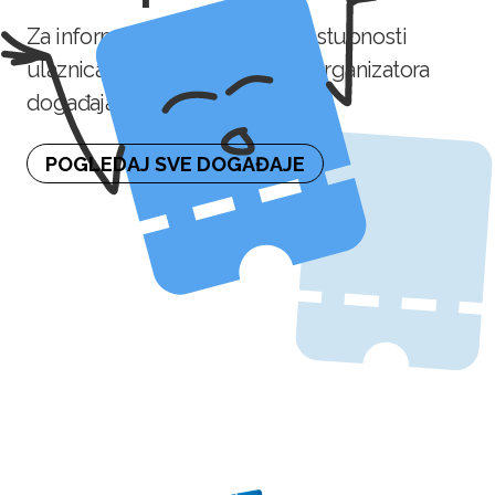
Za informaciju o naknadnoj dostupnosti
ulaznica molimo kontaktirajte organizatora
događaja.
POGLEDAJ SVE DOGAĐAJE