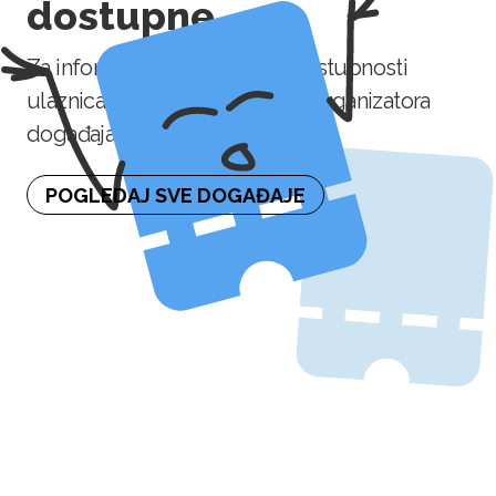
dostupne
Za informaciju o naknadnoj dostupnosti
ulaznica molimo kontaktirajte organizatora
događaja.
POGLEDAJ SVE DOGAĐAJE