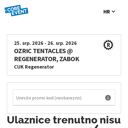
expand_more
HR
25. srp. 2026 - 26. srp. 2026
OZRIC TENTACLES @
REGENERATOR, ZABOK
CUK Regenerator
info
Unesite promo kod (neobavezno)
Ulaznice trenutno nisu