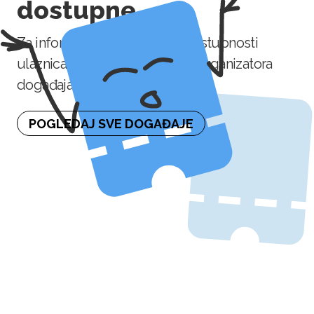
dostupne
Za informaciju o naknadnoj dostupnosti
ulaznica molimo kontaktirajte organizatora
događaja.
POGLEDAJ SVE DOGAĐAJE