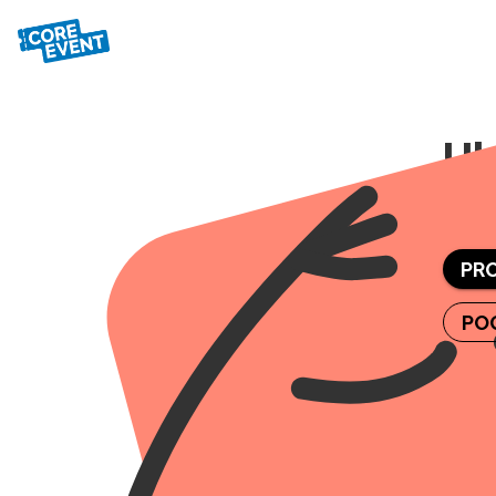
Ul
Nažal
PR
PO