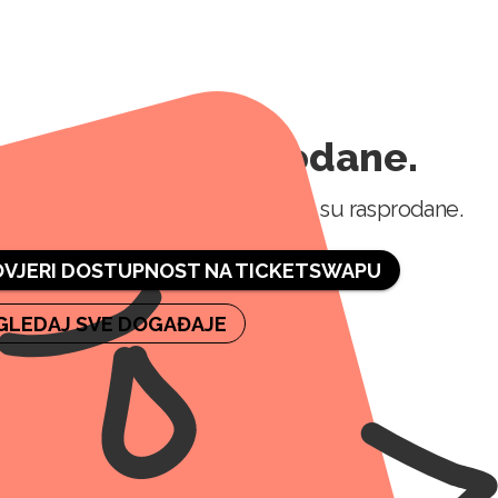
aznice su rasprodane.
ost, sve ulaznice za ovaj događaj su rasprodane.
OVJERI DOSTUPNOST NA TICKETSWAPU
GLEDAJ SVE DOGAĐAJE