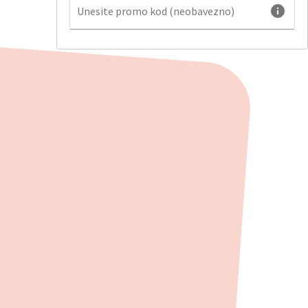
info
Unesite promo kod (neobavezno)