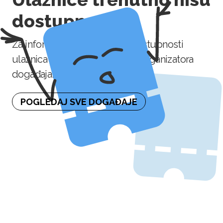
dostupne
Za informaciju o naknadnoj dostupnosti
ulaznica molimo kontaktirajte organizatora
događaja.
POGLEDAJ SVE DOGAĐAJE