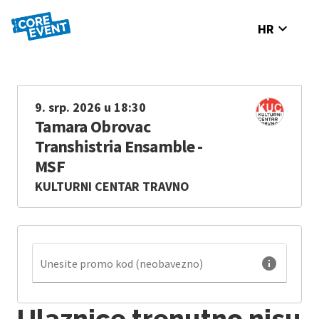
expand_more
HR
9. srp. 2026 u 18:30
Tamara Obrovac
Transhistria Ensamble -
MSF
KULTURNI CENTAR TRAVNO
info
Unesite promo kod (neobavezno)
Ulaznice trenutno nisu