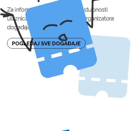
Za informaciju o naknadnoj dostupnosti
ulaznica molimo kontaktirajte organizatora
događaja.
POGLEDAJ SVE DOGAĐAJE