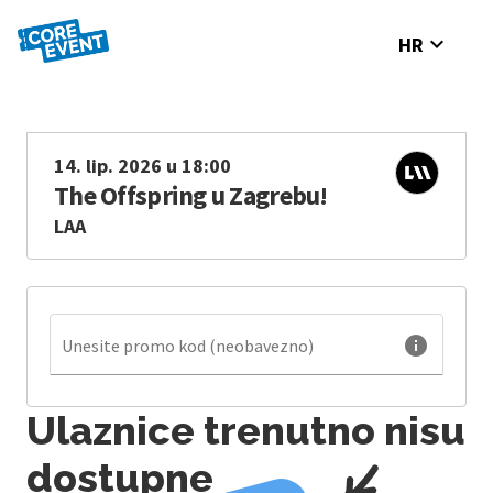
expand_more
HR
14. lip. 2026 u 18:00
The Offspring u Zagrebu!
LAA
info
Unesite promo kod (neobavezno)
Ulaznice trenutno nisu
dostupne