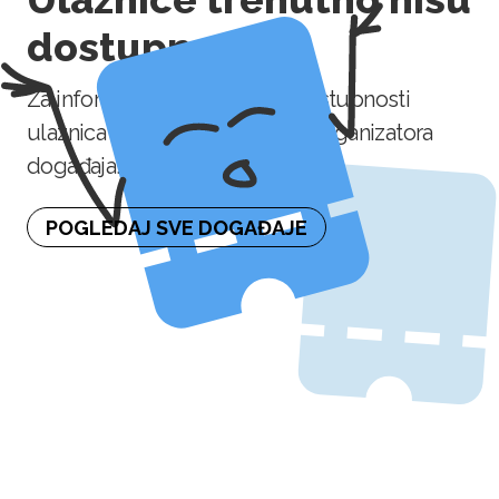
dostupne
Za informaciju o naknadnoj dostupnosti
ulaznica molimo kontaktirajte organizatora
događaja.
POGLEDAJ SVE DOGAĐAJE