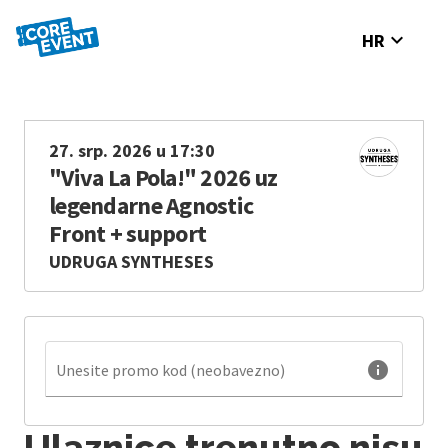
expand_more
HR
27. srp. 2026 u 17:30
"Viva La Pola!" 2026 uz
legendarne Agnostic
Front + support
UDRUGA SYNTHESES
info
Unesite promo kod (neobavezno)
Ulaznice trenutno nisu