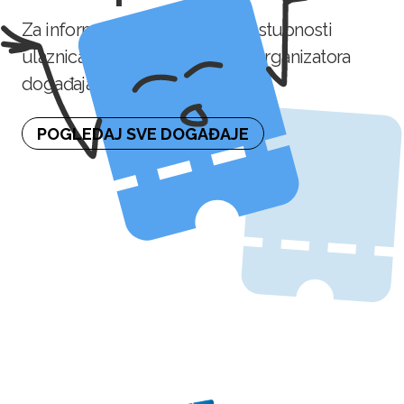
Za informaciju o naknadnoj dostupnosti
ulaznica molimo kontaktirajte organizatora
događaja.
POGLEDAJ SVE DOGAĐAJE