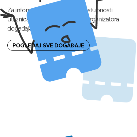
Za informaciju o naknadnoj dostupnosti
ulaznica molimo kontaktirajte organizatora
događaja.
POGLEDAJ SVE DOGAĐAJE