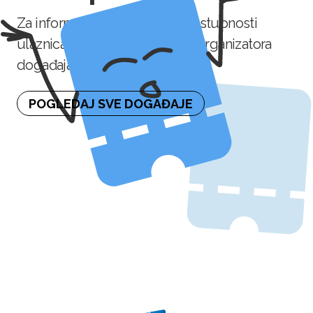
Za informaciju o naknadnoj dostupnosti
ulaznica molimo kontaktirajte organizatora
događaja.
POGLEDAJ SVE DOGAĐAJE